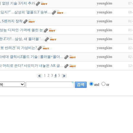
 없던 기술 3가지 추가
youngkim
07
어딨지?"…삼성의 '갤폴드3' 승부…
youngkim
08
, S펜까지 장착
youngkim
01
…성능·디자인·가격에 쏠린 눈
youngkim
01
 Z'가?…삼성, 새 폴더블 '…
youngkim
04
로봇 반려견’의 가성비는?
youngkim
02
차세대 갤럭시Z폴드 기술 | 롤러블+폴더…
youngkim
02
라 머리로 쓴다? 샤오미가 내놓은 AR 글…
youngkim
12
1
2
3
4
5
and
or