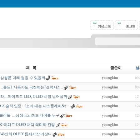
제 목
글쓴이
날
, 삼성폰 미래 펼칠 수 있을까
youngkim
09
…폴드1 사용자도 극찬하는 '갤럭시Z…
youngkim
09
올라…마이크로 LED, OLED 시장 넘어설까
youngkim
12
ED 기술력 입증…'소리 내는 디스플레이&#…
youngkim
12
롤러블`…삼성-LG, 최초 타이틀 누구
youngkim
12
...아이패드 OLED 채택 의미와 전망
youngkim
12
'48인치 OLED' 틈새시장 커진다
youngkim
06