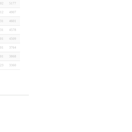
-02
5177
-12
4907
-31
4601
-31
4578
-01
4509
-01
3764
-01
3868
-23
3360