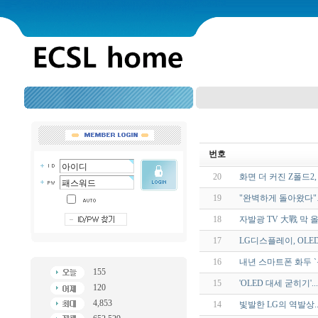
번호
20
화면 더 커진 Z폴드2
19
"완벽하게 돌아왔다"
18
자발광 TV 大戰 막 
17
LG디스플레이, OL
16
내년 스마트폰 화두 `
155
15
'OLED 대세 굳히기'
120
4,853
14
빛발한 LG의 역발상..