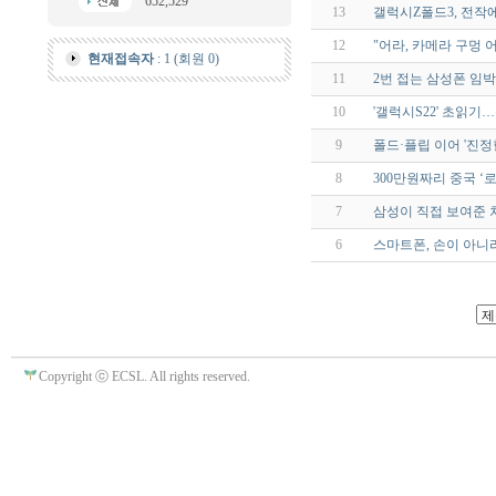
652,529
13
갤럭시Z폴드3, 전작에
12
"어라, 카메라 구멍 
현재접속자
: 1 (회원 0)
11
2번 접는 삼성폰 임박
10
'갤럭시S22' 초읽기
9
폴드·플립 이어 '진정한
8
300만원짜리 중국 ‘
7
삼성이 직접 보여준 
6
스마트폰, 손이 아니
Copyright ⓒ ECSL. All rights reserved.