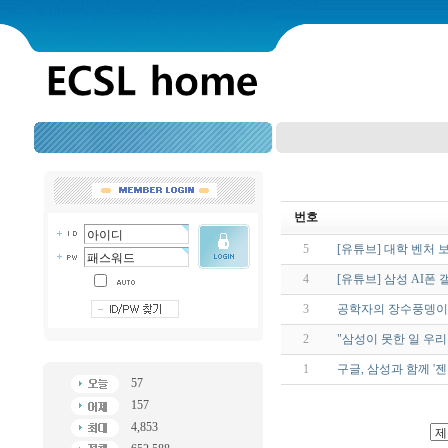
번호
5
[유튜브] 대학 벤처 
4
[유튜브] 삼성 AI폰
3
공학자의 장수풍뎅이 연
2
"삼성이 못한 일 우
1
구글, 삼성과 함께 '
57
157
4,853